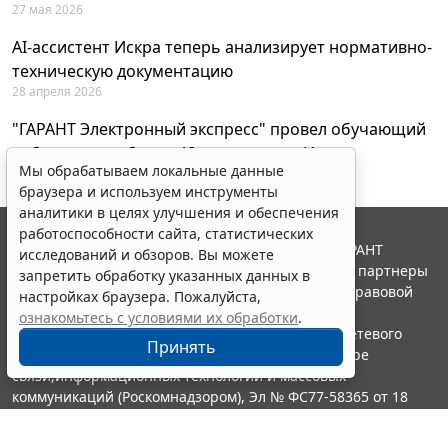
27 мая 2026
AI-ассистент Искра теперь анализирует нормативно-
техническую документацию
28 апреля 2026
"ГАРАНТ Электронный экспресс" провел обучающий
вебинар по работе с AI-ассистентом Искра
Мы обрабатываем локальные данные
23 апреля 2026
браузера и используем инструменты
аналитики в целях улучшения и обеспечения
работоспособности сайта, статистических
© ООО "НПП "ГАРАНТ-СЕРВИС", 2026. Система ГАРАНТ
исследований и обзоров. Вы можете
выпускается с 1990 года. Компания "Гарант" и ее партнеры
запретить обработку указанных данных в
являются участниками Российской ассоциации правовой
настройках браузера. Пожалуйста,
информации ГАРАНТ.
ознакомьтесь с условиями их обработки
.
Портал ГАРАНТ.РУ зарегистрирован в качестве сетевого
Принять
издания Федеральной службой по надзору в сфере
связи,информационных технологий и массовых
коммуникаций (Роскомнадзором), Эл № ФС77-58365 от 18
июня 2014 года.