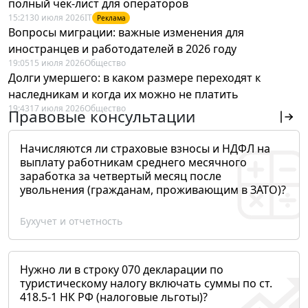
полный чек-лист для операторов
15:21
30 июля 2026
IT
Реклама
Вопросы миграции: важные изменения для
иностранцев и работодателей в 2026 году
19:05
15 июля 2026
Общество
Долги умершего: в каком размере переходят к
наследникам и когда их можно не платить
19:43
17 июля 2026
Общество
Правовые консультации
Начисляются ли страховые взносы и НДФЛ на
выплату работникам среднего месячного
заработка за четвертый месяц после
увольнения (гражданам, проживающим в ЗАТО)?
Бухучет и отчетность
Нужно ли в строку 070 декларации по
туристическому налогу включать суммы по ст.
418.5-1 НК РФ (налоговые льготы)?