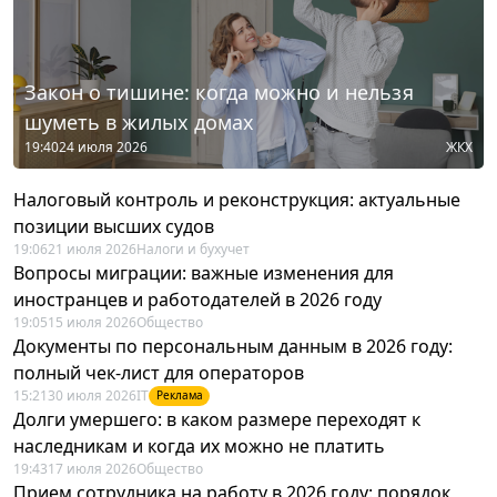
Закон о тишине: когда можно и нельзя
шуметь в жилых домах
19:40
24 июля 2026
ЖКХ
Налоговый контроль и реконструкция: актуальные
позиции высших судов
19:06
21 июля 2026
Налоги и бухучет
Вопросы миграции: важные изменения для
иностранцев и работодателей в 2026 году
19:05
15 июля 2026
Общество
Документы по персональным данным в 2026 году:
полный чек-лист для операторов
15:21
30 июля 2026
IT
Реклама
Долги умершего: в каком размере переходят к
наследникам и когда их можно не платить
19:43
17 июля 2026
Общество
Прием сотрудника на работу в 2026 году: порядок