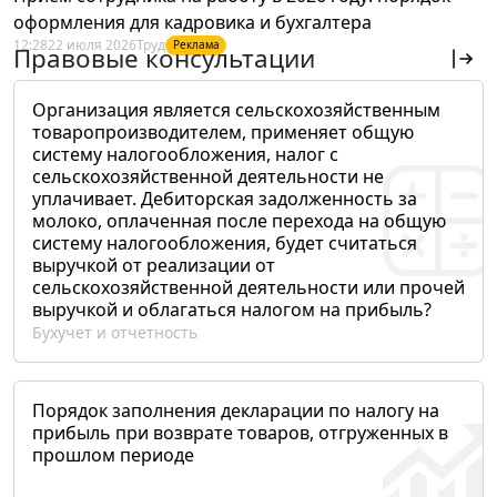
оформления для кадровика и бухгалтера
12:28
22 июля 2026
Труд
Реклама
Правовые консультации
Организация является сельскохозяйственным
товаропроизводителем, применяет общую
систему налогообложения, налог с
сельскохозяйственной деятельности не
уплачивает. Дебиторская задолженность за
молоко, оплаченная после перехода на общую
систему налогообложения, будет считаться
выручкой от реализации от
сельскохозяйственной деятельности или прочей
выручкой и облагаться налогом на прибыль?
Бухучет и отчетность
Порядок заполнения декларации по налогу на
прибыль при возврате товаров, отгруженных в
прошлом периоде