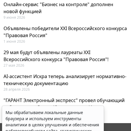
Онлайн-сервис "Бизнес на контроле" дополнен
новой функцией
9 июня 2026
Объявлены победители XXI Всероссийского конкурса
"Правовая Россия"
1 июня 2026
29 мая будут объявлены лауреаты XXI
Всероссийского конкурса "Правовая Россия"!
27 мая 2026
AI-ассистент Искра теперь анализирует нормативно-
техническую документацию
28 апреля 2026
"ГАРАНТ Электронный экспресс" провел обучающий
вебинар по работе с AI-ассистентом Искра
Мы обрабатываем локальные данные
23 апреля 2026
браузера и используем инструменты
аналитики в целях улучшения и обеспечения
работоспособности сайта, статистических