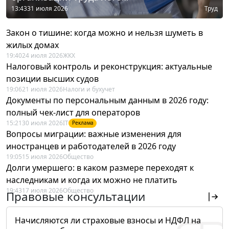
13:43
31 июля 2026
Труд
Закон о тишине: когда можно и нельзя шуметь в
жилых домах
19:40
24 июля 2026
ЖКХ
Налоговый контроль и реконструкция: актуальные
позиции высших судов
19:06
21 июля 2026
Налоги и бухучет
Документы по персональным данным в 2026 году:
полный чек-лист для операторов
15:21
30 июля 2026
IT
Реклама
Вопросы миграции: важные изменения для
иностранцев и работодателей в 2026 году
19:05
15 июля 2026
Общество
Долги умершего: в каком размере переходят к
наследникам и когда их можно не платить
19:43
17 июля 2026
Общество
Правовые консультации
Начисляются ли страховые взносы и НДФЛ на