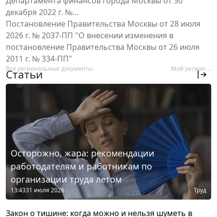
Департамента финансов города Москвы от 30
декабря 2022 г. №...
Постановление Правительства Москвы от 28 июля
2026 г. № 2037-ПП "О внесении изменения в
постановление Правительства Москвы от 26 июля
2011 г. № 334-ПП"
Все региональные документы
Мой регион ...
Статьи
Осторожно, жара: рекомендации
работодателям и работникам по
организации труда летом
13:43
31 июля 2026
Труд
Закон о тишине: когда можно и нельзя шуметь в