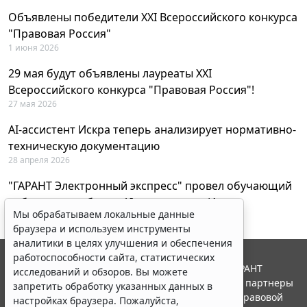
Объявлены победители XXI Всероссийского конкурса
"Правовая Россия"
1 июня 2026
29 мая будут объявлены лауреаты XXI
Всероссийского конкурса "Правовая Россия"!
27 мая 2026
AI-ассистент Искра теперь анализирует нормативно-
техническую документацию
28 апреля 2026
"ГАРАНТ Электронный экспресс" провел обучающий
вебинар по работе с AI-ассистентом Искра
Мы обрабатываем локальные данные
23 апреля 2026
браузера и используем инструменты
аналитики в целях улучшения и обеспечения
работоспособности сайта, статистических
© ООО "НПП "ГАРАНТ-СЕРВИС", 2026. Система ГАРАНТ
исследований и обзоров. Вы можете
выпускается с 1990 года. Компания "Гарант" и ее партнеры
запретить обработку указанных данных в
являются участниками Российской ассоциации правовой
настройках браузера. Пожалуйста,