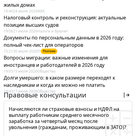
жилых домах
19:40
24 июля 2026
ЖКХ
Налоговый контроль и реконструкция: актуальные
позиции высших судов
19:06
21 июля 2026
Налоги и бухучет
Документы по персональным данным в 2026 году:
полный чек-лист для операторов
15:21
30 июля 2026
IT
Реклама
Вопросы миграции: важные изменения для
иностранцев и работодателей в 2026 году
19:05
15 июля 2026
Общество
Долги умершего: в каком размере переходят к
наследникам и когда их можно не платить
19:43
17 июля 2026
Общество
Правовые консультации
Начисляются ли страховые взносы и НДФЛ на
выплату работникам среднего месячного
заработка за четвертый месяц после
увольнения (гражданам, проживающим в ЗАТО)?