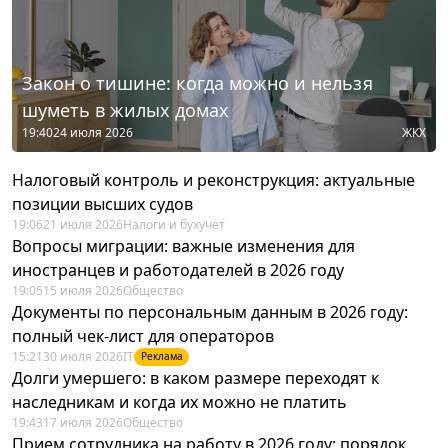
Закон о тишине: когда можно и нельзя
шуметь в жилых домах
19:40
24 июля 2026
ЖКХ
Налоговый контроль и реконструкция: актуальные
позиции высших судов
19:06
21 июля 2026
Налоги и бухучет
Вопросы миграции: важные изменения для
иностранцев и работодателей в 2026 году
19:05
15 июля 2026
Общество
Документы по персональным данным в 2026 году:
полный чек-лист для операторов
15:21
30 июля 2026
IT
Реклама
Долги умершего: в каком размере переходят к
наследникам и когда их можно не платить
19:43
17 июля 2026
Общество
Прием сотрудника на работу в 2026 году: порядок