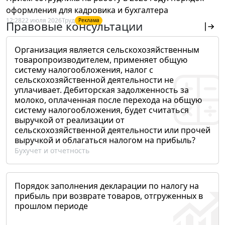
оформления для кадровика и бухгалтера
12:28
22 июля 2026
Труд
Реклама
Правовые консультации
Организация является сельскохозяйственным
товаропроизводителем, применяет общую
систему налогообложения, налог с
сельскохозяйственной деятельности не
уплачивает. Дебиторская задолженность за
молоко, оплаченная после перехода на общую
систему налогообложения, будет считаться
выручкой от реализации от
сельскохозяйственной деятельности или прочей
выручкой и облагаться налогом на прибыль?
Бухучет и отчетность
Порядок заполнения декларации по налогу на
прибыль при возврате товаров, отгруженных в
прошлом периоде